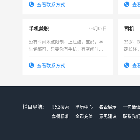
结识有识之士，共享未来。
查看联系方式
查
手机兼职
08月07日
司机
没有时间地点限制，上班族，宝妈，学
35岁
生党都可，只要你有手机，有空闲时
跑长途
间，一单一结，一天二三十不成问题，
六，渣
勤快的四五十，每天挣零花钱没问题！
查看联系方式
查
栏目导航:
职位搜索
简历中心
名企展示
一句话
套餐标准
金币充值
意见建议
联系我