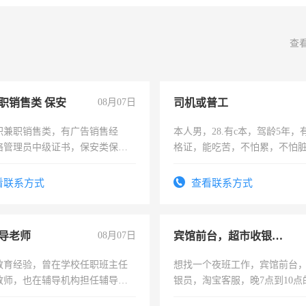
查
职销售类 保安
08月07日
司机或普工
职兼职销售类，有广告销售经
本人男，28.有c本，驾龄5年，
络管理员中级证书，保安类保安
格证，能吃苦，不怕累，不怕
形象岗或幼儿园保安，维修水电
实，需求稳定工作一份，保险
压电工证和十几年工作经验
看联系方式
查看联系方式
导老师
08月07日
宾馆前台，超市收银员，淘宝客服
教育经验，曾在学校任职班主任
想找一个夜班工作，宾馆前台
教师，也在辅导机构担任辅导教
银员，淘宝客服，晚7点到10点
周一至周五辅导老师的工作
工，麻烦看到的老板加我微信