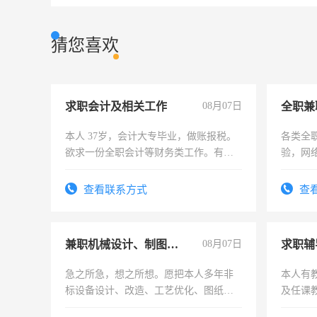
猜您喜欢
求职会计及相关工作
08月07日
全职兼
本人 37岁，会计大专毕业，做账报税。
各类全
欲求一份全职会计等财务类工作。有会
验，网
计证
队长，
有高低
查看联系方式
查
兼职机械设计、制图、设备改造
08月07日
求职辅
急之所急，想之所想。愿把本人多年非
本人有
标设备设计、改造、工艺优化、图纸制
及任课
作和分解的经验与您分享。 真诚合作，
师，求