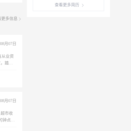
查看更多简历
看更多信息
08月07日
有从业资
脏，踏
不干
08月07日
，超市收
的钟点
聊，手机