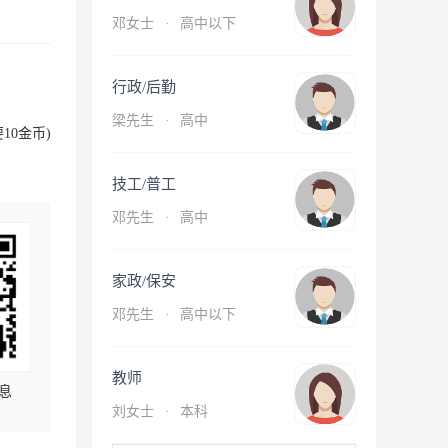
邓女士
·
高中以下
行政/后勤
梁先生
·
高中
10金币)
技工/普工
邓先生
·
高中
家政/保安
邓先生
·
高中以下
教师
息
刘女士
·
本科