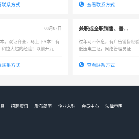
号同微信
看联系方式
查看联系方式
08月07日
兼职或全职销售、普工、维修
，B本。双证齐全，马上下A本！有
过年可不休息，有广告销售经
，和拉大超的经验！以前开九米
低压电工证，网络管理员证
土车
看联系方式
查看联系方式
信息
招聘资讯
发布简历
企业入驻
会员中心
法律申明
们